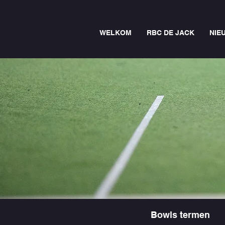
WELKOM
RBC DE JACK
NIE
Bowls termen