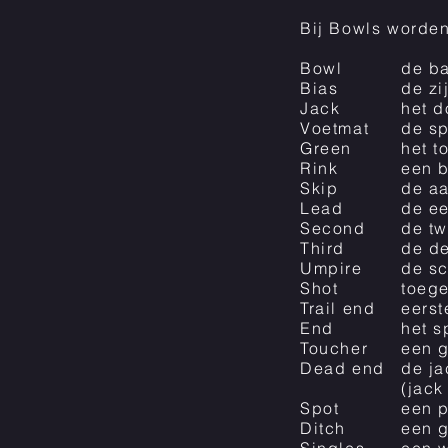
Bij Bowls worden
Bowl
de b
Bias
de zi
Jack
het d
Voetmat
de sp
Green
het t
Rink
een b
Skip
de a
Lead
de ee
Second
de tw
Third
de de
Umpire
de sc
Shot
toege
Trail end
eerst
End
het s
Toucher
een g
Dead end
de ja
(jack
Spot
een p
Ditch
een g