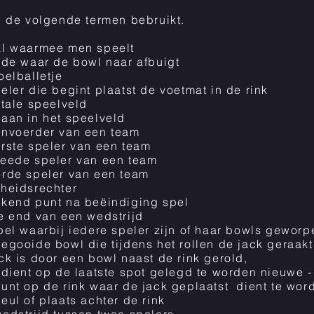
 de volgende termen bebruikt.
al waarmee men speelt
jde waar de bowl naar afbuigt
oelballetje
eler die begint plaatst de voetmat in de rink
otale speelveld
aan in het speelveld
anvoerder van een team
rste speler van een team
eede speler van een team
rde speler van een team
heidsrechter
kend punt na beëindiging spel
e end van een wedstrijd
pel waarbij iedere speler zijn of haar bowls geworp
egooide bowl die tijdens het rollen de jack geraakt
ck is door een bowl naast de rink gerold,
 dient op de laatste spot gelegd te worden nieuwe -
unt op de rink waar de jack geplaatst dient te wor
eul of plaats achter de rink