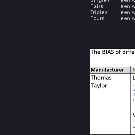
Singles
een w
Pairs
een w
Triples
een w
Fours
een w