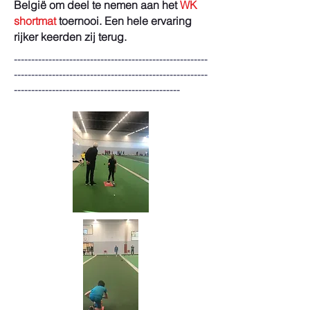
België om deel te nemen aan het
WK
shortmat
toernooi. Een hele ervaring
rijker keerden zij terug.
--------------------------------------------------------
--------------------------------------------------------
------------------------------------------------